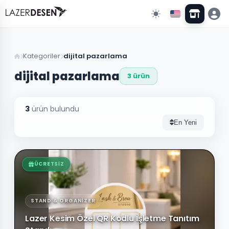
Geri Dön
Kategoriler
dijital pazarlama
dijital pazarlama
3 ürün
Tüm Kategoriler
13
Duvar Dekorları
3
ürün bulundu
43
En Yeni
Saat Modelleri
Stand & Organizer
5
ÜCRETSIZ
Aydınlatma
3
STAND & ORGANIZER
Kişiye Özel Tasarımlar
10
Lazer Kesim Özel QR Kodlu İşletme Tanıtım
Düğün & Organizasyon