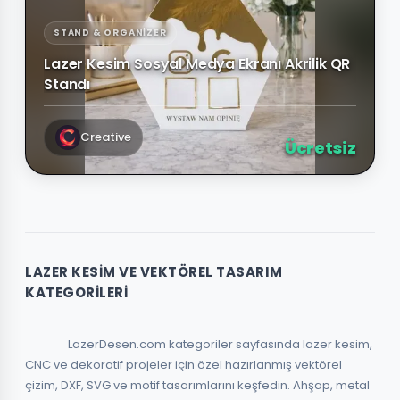
STAND & ORGANIZER
Lazer Kesim Sosyal Medya Ekranı Akrilik QR
Standı
Creative
Ücretsiz
LAZER KESIM VE VEKTÖREL TASARIM
KATEGORILERI
                LazerDesen.com kategoriler sayfasında lazer kesim, 
CNC ve dekoratif projeler için özel hazırlanmış vektörel 
çizim, DXF, SVG ve motif tasarımlarını keşfedin. Ahşap, metal 