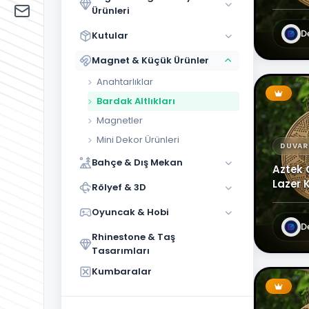
Çok Am
Ürünleri
Düğün &
Kesim
Organizasyon
3
D
Kutular
Ürünleri
Magnet & Küçük Ürünler
Kutular
Anahtarlıklar
Magnet
Bardak Altlıkları
&
2
Küçük
Magnetler
Ürünler
Mini Dekor Ürünleri
DUVAR
Bahçe
Bahçe & Dış Mekan
& Dış
Aztek 
Mekan
Lazer 
Rölyef & 3D
Geome
Rölyef
2
& 3D
Oyuncak & Hobi
Dekor
D
Oyuncak
Rhinestone & Taş
& Hobi
Tasarımları
Rhinestone
Kumbaralar
& Taş
2
Tasarımları