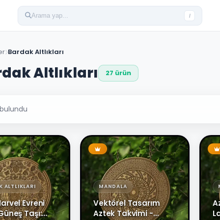
Arama yap...
/
er
Bardak Altlıkları
dak Altlıkları
27 ürün
bulundu
 ALTLIKLARI
MANDALA
arvel Evreni
Vektörel Tasarım
A
Güneş Taşı:
Aztek Takvimi -
L