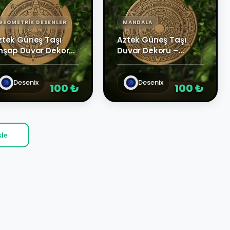
GEOMETRIK DESENLER
MANDALA
ztek Güneş Taşı
Aztek Güneş Taşı
hşap Duvar Dekoru
Duvar Dekoru –
 Lazer Kesim Etnik
Ahşap Lazer Kesim
uvar Sanatı
Tablo
Desenix
Desenix
100 ₺
100 ₺
le