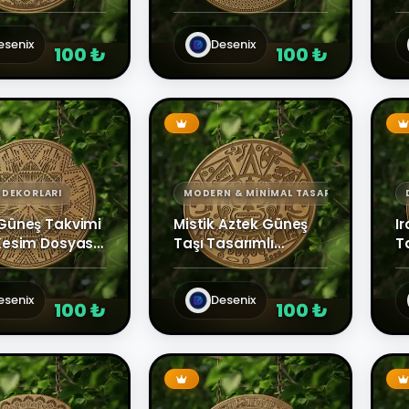
açlı Lazer
Hassas Lazer Kazıma
-
V
esenix
Desenix
100 ₺
100 ₺
 DEKORLARI
MODERN & MINIMAL TASARIMLAR
Güneş Takvimi
Mistik Aztek Güneş
I
Kesim Dosyası |
Taşı Tasarımlı
T
trik Duvar
Yuvarlak Duvar
D
u
Panosu
esenix
Desenix
100 ₺
100 ₺