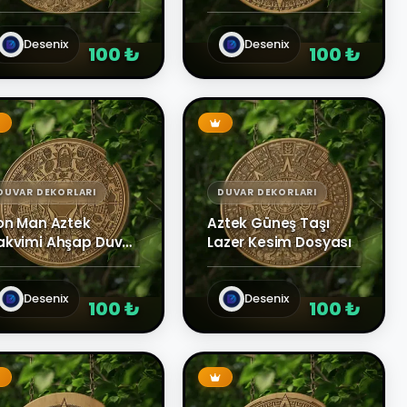
 Yüksek Detaylı
- Lazer Kazıma Mistik
ektörel Tasarım
Sanat
Desenix
Desenix
100 ₺
100 ₺
DUVAR DEKORLARI
DUVAR DEKORLARI
ron Man Aztek
Aztek Güneş Taşı
akvimi Ahşap Duvar
Lazer Kesim Dosyası
ekoru
Desenix
Desenix
100 ₺
100 ₺