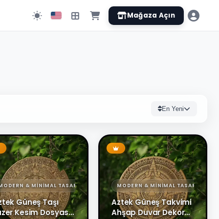
Mağaza Açın
En Yeni
MODERN & MINIMAL TASARIMLAR
MODERN & MINIMAL TASARIMLAR
ztek Güneş Taşı
Aztek Güneş Takvimi
azer Kesim Dosyası
Ahşap Duvar Dekoru