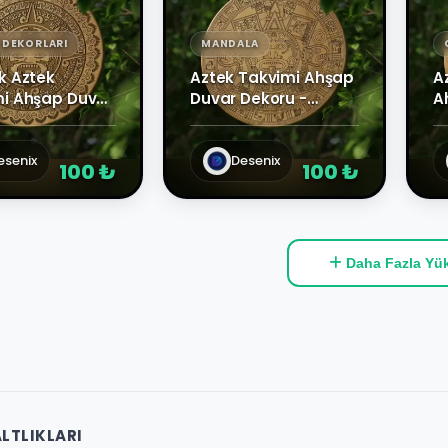
 DEKORLARI
MANDALA
k Aztek
Aztek Takvimi Ahşap
A
i Ahşap Duvar
Duvar Dekoru -
A
 - Mistik Maya
Piedra del Sol Güneş
-
ü
Taşı Lazer Kesim
D
esenix
Pano
Desenix
100 ₺
100 ₺
Daha Fazla Yük
LTLIKLARI