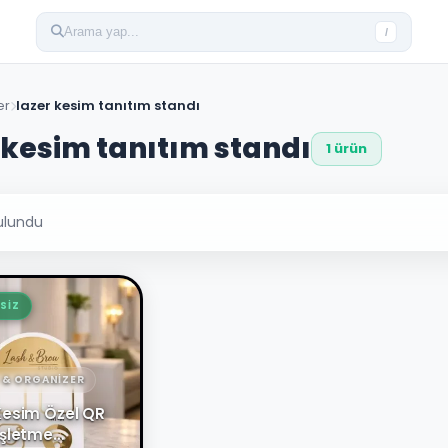
Arama yap...
/
er
lazer kesim tanıtım standı
 kesim tanıtım standı
1 ürün
ulundu
SIZ
 & ORGANIZER
Kesim Özel QR
İşletme