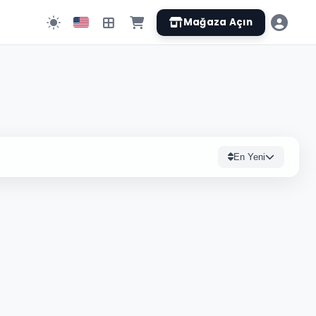
Mağaza Açın
En Yeni