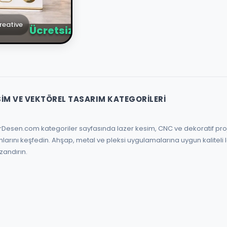
m Standı
reative
Ücretsiz
SIM VE VEKTÖREL TASARIM KATEGORILERI
mlarını keşfedin. Ahşap, metal ve pleksi uygulamalarına uygun kaliteli l
ırın.            